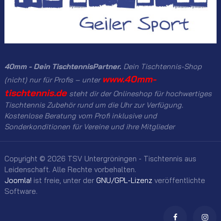
40mm - Dein TischtennisPartner.
Dein Tischtennis-Shop
www.40mm-
(nicht) nur für Profis – unter
tischtennis.de
steht dir der Onlineshop für hochwertiges
Tischtennis Zubehör rund um die Uhr zur Verfügung.
Kostenlose Beratung vom Profi inklusive und
Sonderkonditionen für Vereine und ihre Mitglieder
Copyright © 2026 TSV Untergröningen - Tischtennis aus
Leidenschaft. Alle Rechte vorbehalten.
Joomla!
ist freie, unter der
GNU/GPL-Lizenz
veröffentlichte
Software.