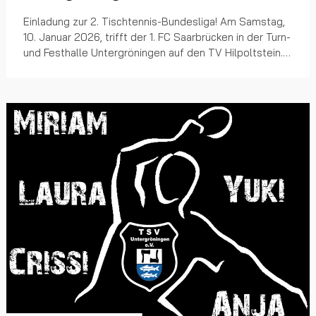
Einladung zur 2. Tischtennis-Bundesliga! Am Samstag,
10. Januar 2026, trifft der 1. FC Saarbrücken in der Turn-
und Festhalle Untergröningen auf den TV Hilpoltstein.
Mit dabei ist unser Lokalmatador M...