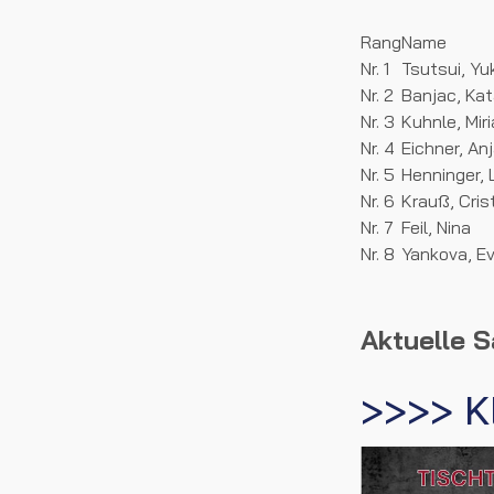
Rang
Name
Nr. 1
Tsutsui, Yu
Nr. 2
Banjac, Kat
Nr. 3
Kuhnle, Mi
Nr. 4
Eichner, An
Nr. 5
Henninger,
Nr. 6
Krauß, Cris
Nr. 7
Feil, Nina
Nr. 8
Yankova, E
Aktuelle S
>>>> K