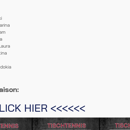
ki
arina
riam
ja
 Laura
tina
vdokia
aison:
LICK HIER <<<<<<