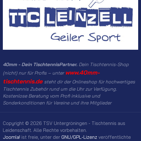
40mm - Dein TischtennisPartner.
Dein Tischtennis-Shop
www.40mm-
(nicht) nur für Profis – unter
tischtennis.de
steht dir der Onlineshop für hochwertiges
Tischtennis Zubehör rund um die Uhr zur Verfügung.
Kostenlose Beratung vom Profi inklusive und
Sonderkonditionen für Vereine und ihre Mitglieder
Copyright © 2026 TSV Untergröningen - Tischtennis aus
Leidenschaft. Alle Rechte vorbehalten.
Joomla!
ist freie, unter der
GNU/GPL-Lizenz
veröffentlichte