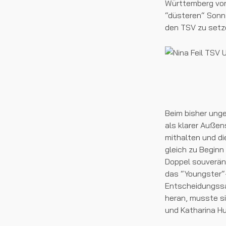
Württemberg von 
“düsteren“ Sonnt
den TSV zu setz
Beim bisher unge
als klarer Außen
mithalten und di
gleich zu Beginn
Doppel souverän
das “Youngster“-
Entscheidungssat
heran, musste si
und Katharina H