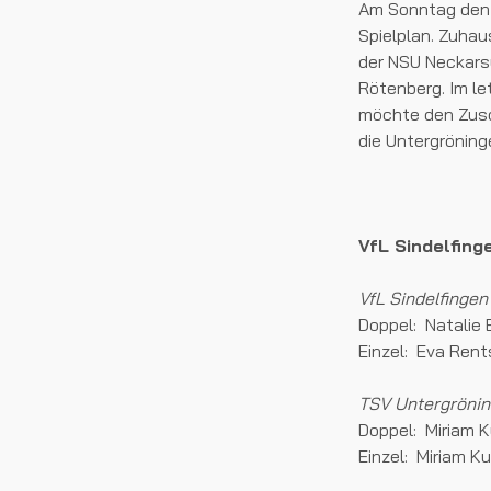
Am Sonntag den 0
Spielplan. Zuhau
der NSU Neckarsu
Rötenberg. Im le
möchte den Zusc
die Untergröning
VfL Sindelfi
VfL Sindelfingen
Doppel: Natalie 
Einzel: Eva Rents
TSV Untergrönin
Doppel: Miriam Ku
Einzel: Miriam Ku