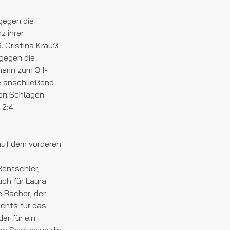
gegen die
z ihrer
. Cristina Krauß
 gegen die
erin zum 3:1-
te anschließend
rten Schlägen
 2:4
auf dem vorderen
Rentschler,
uch für Laura
e Bacher, der
ichts für das
er für ein