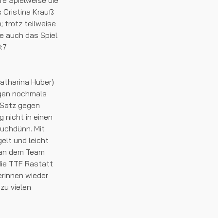
re Spielweise die
s Cristina Krauß
 trotz teilweise
e auch das Spiel
:7
Katharina Huber)
ngen nochmals
 Satz gegen
g nicht in einen
auchdünn. Mit
elt und leicht
man dem Team
die TTF Rastatt
erinnen wieder
zu vielen