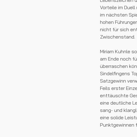
Lebenszeichen de
Vorteile im Duel
im nächsten Spie
hohen Führungen 
nicht für sich e
Zwischenstand.
Miriam Kuhnle so
am Ende noch für
überraschen kön
Sindelfingens Top
Satzgewinn verw
Feils erster Ein
enttäuschte Ges
eine deutliche L
sang- und klangl
eine solide Leist
Punktgewinnen f