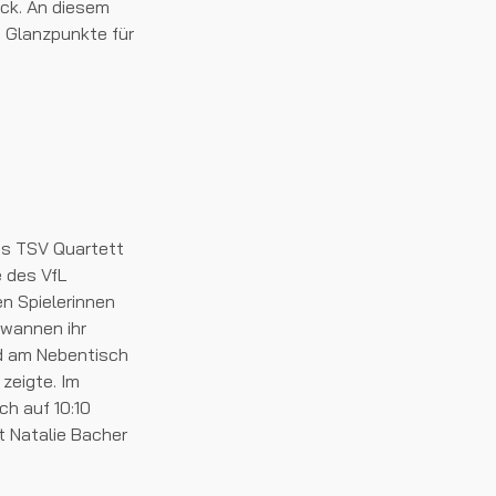
ück. An diesem
e Glanzpunkte für
das TSV Quartett
e des VfL
en Spielerinnen
ewannen ihr
nd am Nebentisch
zeigte. Im
h auf 10:10
t Natalie Bacher