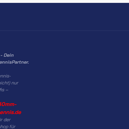
- Dein
ennisPartner.
nnis-
icht) nur
fis –
40mm-
tennis.de
ir der
hop für