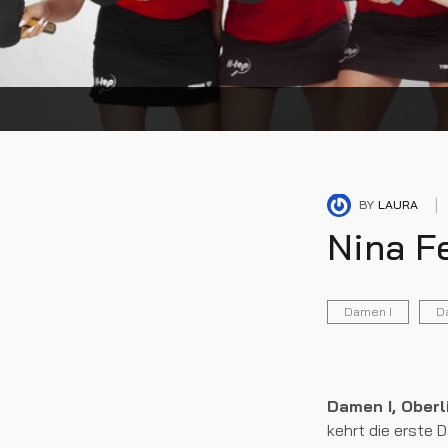
BY
LAURA
Nina Fe
Damen I
D
Damen I, Oberl
kehrt die erste