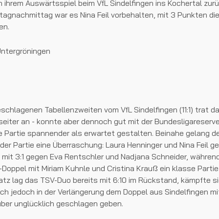
ihrem Auswärtsspiel beim VfL Sindelfingen ins Kochertal zur
agnachmittag war es Nina Feil vorbehalten, mit 3 Punkten di
en.
schlagenen Tabellenzweiten vom VfL Sindelfingen (11:1) trat 
seiter an - konnte aber dennoch gut mit der Bundesligareserv
e Partie spannender als erwartet gestalten. Beinahe gelang d
 der Partie eine Überraschung: Laura Henninger und Nina Feil g
 mit 3:1 gegen Eva Rentschler und Nadjana Schneider, währe
Doppel mit Miriam Kuhnle und Cristina Krauß ein klasse Partie 
z lag das TSV-Duo bereits mit 6:10 im Rückstand, kämpfte sic
ch jedoch in der Verlängerung dem Doppel aus Sindelfingen mi
uber unglücklich geschlagen geben.