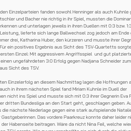
iden Einzelparteien fanden sowohl Henninger als auch Kuhnle 
schler und Bacher nie richtig in ihr Spiel, mussten die Dominan
kennen und unterlagen jeweils in ihren Duellen mit 0:3 bzw. 1:3
 Leistung, lieferte sich lange Ballwechsel zog jedoch am Ende
er drei, Katharina Huber, den kürzeren und musste ihrer Gegn
. Für ein positives Ergebnis aus Sicht des TSV-Quartetts sorg
em ersten Einzel: Mit aggressivem Angriffsspiel und gut platzie
h einen ungefährdeten 3:0 Erfolg gegen Nadjana Schneider zum
us Sicht des TSV.
ten Einzelerfolg an diesem Nachmittag lagen die Hoffnungen 
auch in ihrem nächsten Spiel fand Miriam Kuhnle im Duell der
nen nicht ins Spiel und musste sich mit 0:3 ihrer Gegnerin Eva 
er dritten Bundesliga an den Start geht, geschlagen geben. A
 die nächste Niederlage gegen eine stark aufspielende Natali
Gastgeberinnen. Das vordere Paarkreuz konnte daher leider n
der Habenseite beitragen. Wäre da nicht Nina Feil, welche wied