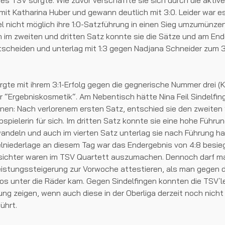
s TSV sorgte. Wie zuvor verschaffte sie sich durch die aktive
l mit Katharina Huber und gewann deutlich mit 3:0. Leider war e
l nicht möglich ihre 1:0-Satzführung in einen Sieg umzumünzen;
im zweiten und dritten Satz konnte sie die Sätze und am End
ntscheiden und unterlag mit 1:3 gegen Nadjana Schneider zum 3
rgte mit ihrem 3:1-Erfolg gegen die gegnerische Nummer drei (
 “Ergebniskosmetik“. Am Nebentisch hätte Nina Feil Sindelfi
nen: Nach verlorenem ersten Satz, entschied sie den zweiten
spielerin für sich. Im dritten Satz konnte sie eine hohe Führun
andeln und auch im vierten Satz unterlag sie nach Führung h
zelniederlage an diesem Tag war das Endergebnis von 4:8 besieg
ichter waren im TSV Quartett auszumachen. Dennoch darf 
eistungssteigerung zur Vorwoche attestieren, als man gegen 
os unter die Räder kam. Gegen Sindelfingen konnten die TSV`l
ung zeigen, wenn auch diese in der Oberliga derzeit noch nicht 
ührt.