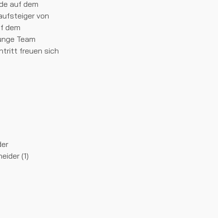
nde auf dem
aufsteiger von
uf dem
junge Team
ritt freuen sich
der
eider (1)