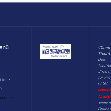
enü
40mm 
Tischt
Dein
Tischte
Shop (n
für Pro
ften
unter
n
www.
tisch
ionen
steht d
Onlines