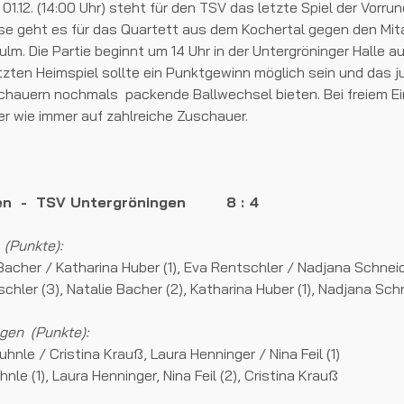
1.12. (14:00 Uhr) steht für den TSV das letzte Spiel der Vorru
se geht es für das Quartett aus dem Kochertal gegen den Mit
lm. Die Partie beginnt um 14 Uhr in der Untergröninger Halle a
tzten Heimspiel sollte ein Punktgewinn möglich sein und das 
hauern nochmals packende Ballwechsel bieten. Bei freiem Eint
er wie immer auf zahlreiche Zuschauer.
ngen - TSV Untergröningen 8 : 4
 (Punkte):
Bacher / Katharina Huber (1), Eva Rentschler / Nadjana Schnei
chler (3), Natalie Bacher (2), Katharina Huber (1), Nadjana Schn
gen (Punkte):
hnle / Cristina Krauß, Laura Henninger / Nina Feil (1)
hnle (1), Laura Henninger, Nina Feil (2), Cristina Krauß