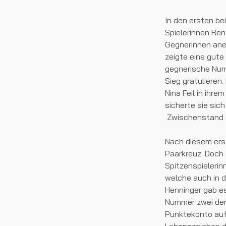
In den ersten be
Spielerinnen Rent
Gegnerinnen aner
zeigte eine gute
gegnerische Numm
Sieg gratulieren
Nina Feil in ihr
sicherte sie sic
Zwischenstand a
Nach diesem ers
Paarkreuz. Doch 
Spitzenspielerin
welche auch in d
Henninger gab es
Nummer zwei der 
Punktekonto auf 