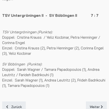
TSV Untergröningen II - SV Böblingen II 7 : 7
TSV Untergröningen (Punkte):
Doppel: Cristina Krauss / Yeliz Kocbinar, Petra Henninger /
Corinna Engel
Einzel: Cristina Krauss (2), Petra Henninger (2), Corinna Engel
(3), Yeliz Kocbinar
SV Böblingen (Punkte):
Doppel: Sarah Wagner / Tamara Papadopoulos (1), Andrea
Leutritz / Farideh Badrikouhi (1)
Einzel: Sarah Wagner (1), Andrea Leutritz (2), Frideh Badrikouhi
(1), Tamara Papadopoulos (1)
Vorheriger Beitrag: Nina Feil setzt die Glanzpunkte
Nächster Bei
Zurück
Weiter