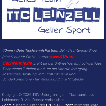
40mm - Dein TischtennisPartner.
Dein Tischtennis-Shop
www.40mm-
(nicht) nur für Profis – unter
tischtennis.de
steht dir der Onlineshop für hochwertiges
Tischtennis Zubehör rund um die Uhr zur Verfügung.
Kostenlose Beratung vom Profi inklusive und
Sonderkonditionen für Vereine und ihre Mitglieder
Copyright © 2026 TSV Untergröningen - Tischtennis aus
Leidenschaft. Alle Rechte vorbehalten.
Joomla!
ist freie, unter der
GNU/GPL-Lizenz
veröffentlichte