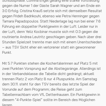
Schlussphase. Corinna Engel gelang eine starke Vorstellung
gegen die Numer 1 der Gäste Sarah Wagner und am Ende ein
3:0 Erfolg. Cristina Krauß setzte sich mit demselben Resultat
gegen Frideh Badrikouhi, ebenso wie Petra Henninger gegen
Tamara Papadopoulos. Statt Niederlage lag nun bei einer 7:6
Führung ein doppelter Punktgewinn in der Luft. Leider nur in
der Luft, denn Yeliz Kocbinar musste sich mit 0:3 gegen die
routinierte Andrea Leutritz geschlagen geben. Nach über drei
Stunden Spielzeit trennte man sich mit einem Unentschieden
– aus TSV Sicht eher ein verlorener statt ein gewonnener
Punkt.
Mit 5:7 Punkten stehen die Kochertälerinnen auf Platz 5 mit
zwei Punkten Vorsprung auf die Abstiegsränge. Allerdings ist
in der Verbandsklasse die Tabelle dicht gedrängt; aktuell
trennen Platz 2 von Platz 8 nur 4 Pluspunkte. Am Samstag
dem 30.11. steht für den TSV bereits das letzte Spiel der
Vorrunde auf dem Programm; die Reise geht zum
Tabellennachbarn vom VfL Dettenhausen. Ein Punktgewinn in
diesem “4-Punkte-Spiel“ sollte im Bereich des Möglichen
liegen.