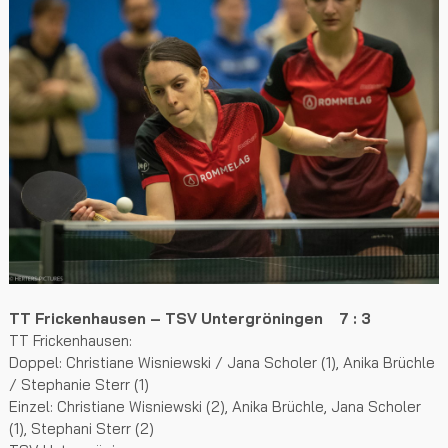
TT Frickenhausen – TSV Untergröningen 7 : 3
TT Frickenhausen:
Doppel: Christiane Wisniewski / Jana Scholer (1), Anika Brüchle
/ Stephanie Sterr (1)
Einzel: Christiane Wisniewski (2), Anika Brüchle, Jana Scholer
(1), Stephani Sterr (2)