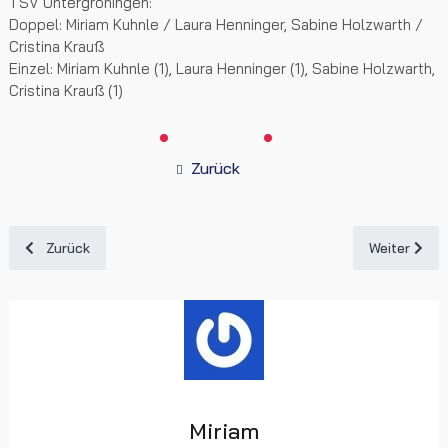
TSV Untergröningen:
Doppel: Miriam Kuhnle / Laura Henninger, Sabine Holzwarth /
Cristina Krauß
Einzel: Miriam Kuhnle (1), Laura Henninger (1), Sabine Holzwarth,
Cristina Krauß (1)
Zurück
Vorheriger Beitrag: Untergröningen mit Lebenszeichen 7:3 Erfol
Nächster Be
Zurück
Weiter
Miriam