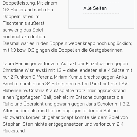
Doppelleistung. Mit einem
Alle Seiten
0:2 Rückstand nach den
Doppeln ist es im
Tischtennis äußerst
schwierig das Spiel
nochmals zu drehen.
Diesmal war es in den Doppeln weder knapp noch unglücklich;
mit 1:3 bzw. 0:3 gingen die Doppel an die Gastgeberinnen.
Laura Henninger verlor zum Auftakt der Einzelpartien gegen
Christiane Wisniewski mit 1:3 – dabei endeten alle 4 Sätze mit
nur 2 Punkten Differenz. Miriam Kuhnle brachte gegen Anika
Brüchle durch einen 3:1 Erfolg den ersten Punkt auf die TSV-
Habenseite. Cristina Krauß spielte trotz Trainingsrückstand
einen “gepflegten“ Ball, behielt im Entscheidungssatz die
Ruhe und Übersicht und gewann gegen Jana Scholer mit 3:2.
Alles andere als rund lief es dagegen leider bei Sabine
Holzwarth; körperlich gehandicapt konnte sie dem Spiel von
Stephani Sterr nichts entgegensetzen und verlor zum 2:4
Rückstand.